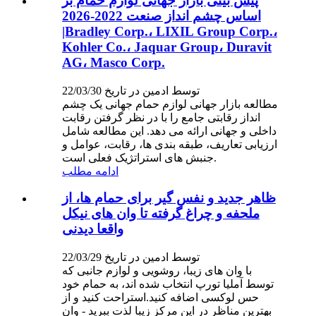
پیش بینی بازار جهانی لوازم حمام بر
اساس چشم انداز صنعت 2022-2026
|Bradley Corp.، LIXIL Group Corp.،
Kohler Co.، Jaquar Group، Duravit
AG، Masco Corp.
توسط ادمین در تاریخ 22/03/30
مطالعه بازار جهانی لوازم حمام جهانی یک چشم
انداز رقابتی جامع را با در نظر گرفتن رقابت
داخلی و جهانی ارائه می دهد. این مطالعه شامل
ارزیابی تعاریف، طبقه بندی ها، رقابت، عوامل و
جنبش های استراتژیک فعلی است.
ادامه مطلب
ظاهر جدید و نفس گیر برای حمام ها، از
ملحفه و چراغ گرفته تا وان های نیکل
واقعا دیدنی
توسط ادمین در تاریخ 22/03/29
با وان های زیبا، روشویی و لوازم جانبی که
توسط آملیا تورپ انتخاب شده اند، به حمام خود
حس لوکسی اضافه کنید.استراحت کنید و از
بهترین مناظر در این مرکز زیبا لذت ببرید - وان