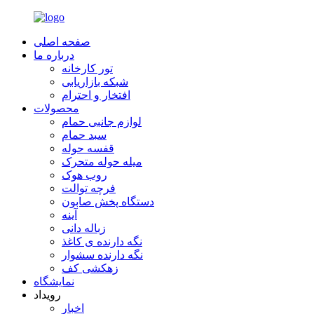
صفحه اصلی
درباره ما
تور کارخانه
شبکه بازاریابی
افتخار و احترام
محصولات
لوازم جانبی حمام
سبد حمام
قفسه حوله
میله حوله متحرک
روب هوک
فرچه توالت
دستگاه پخش صابون
آینه
زباله دانی
نگه دارنده ی کاغذ
نگه دارنده سشوار
زهکشی کف
نمایشگاه
رویداد
اخبار