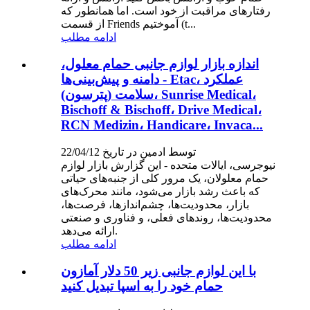
رفتارهای مراقبت از خود است. اما همانطور که
از قسمت Friends آموختیم (t...
ادامه مطلب
اندازه بازار لوازم جانبی حمام معلول،
دامنه و پیش‌بینی‌ها - Etac، عملکرد
سلامت (پترسون)، Sunrise Medical،
Bischoff & Bischoff، Drive Medical،
RCN Medizin، Handicare، Invaca...
توسط ادمین در تاریخ 22/04/12
نیوجرسی، ایالات متحده - این گزارش بازار لوازم
حمام معلولان، یک مرور کلی از جنبه‌های حیاتی
که باعث رشد بازار می‌شود، مانند محرک‌های
بازار، محدودیت‌ها، چشم‌اندازها، فرصت‌ها،
محدودیت‌ها، روندهای فعلی، و فناوری و صنعتی
ارائه می‌دهد.
ادامه مطلب
با این لوازم جانبی زیر 50 دلار آمازون
حمام خود را به اسپا تبدیل کنید