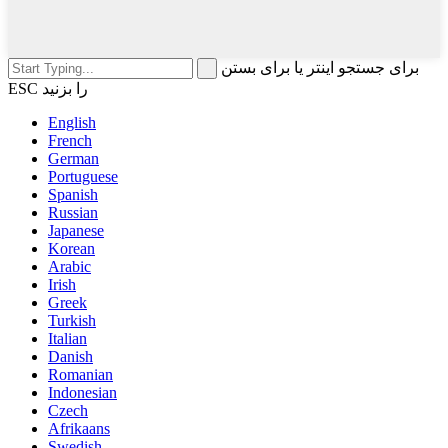
برای جستجو اینتر یا برای بستن
ESC را بزنید
English
French
German
Portuguese
Spanish
Russian
Japanese
Korean
Arabic
Irish
Greek
Turkish
Italian
Danish
Romanian
Indonesian
Czech
Afrikaans
Swedish