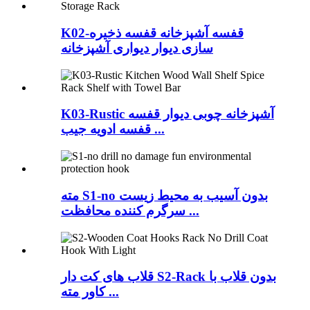
K02-قفسه آشپزخانه قفسه ذخیره
سازی دیوار دیواری آشپزخانه
K03-Rustic آشپزخانه چوبی دیوار قفسه
قفسه ادویه جیب ...
مته S1-no بدون آسیب به محیط زیست
سرگرم کننده محافظت ...
قلاب های کت دار S2-Rack بدون قلاب با
کاور مته ...