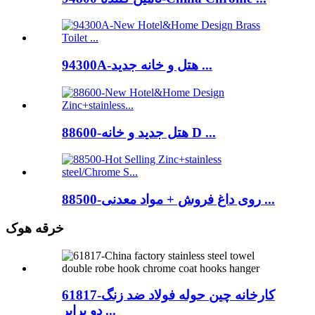
94300A-هتل و خانه جدید ...
88600-هتل جدید و خانه D ...
88500-روی داغ فروش + مواد معدنی ...
خرقه هوک
61817-کارخانه چین حوله فولاد ضد زنگ
دو برابر ...