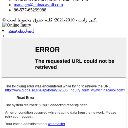
manager@chinacavoli.com
86-577-65299988
© کپی رایت - 2010-2021: کلیه حقوق محفوظ است.
ایمیل بفرست
x