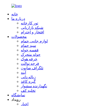
خانه
درباره ما
تور کارخانه
شبکه بازاریابی
افتخار و احترام
محصولات
لوازم جانبی حمام
سبد حمام
قفسه حوله
حوله متحرک
خرقه هوک
فرچه توالت
تلگراف صابون
آینه
زباله دانی
گیره کاغذ
نگهدارنده سشوار
تخلیه کف
نمایشگاه
رویداد
اخبار