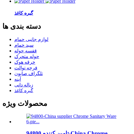
گیره کاغذ
دسته بندی ها
لوازم جانبی حمام
سبد حمام
قفسه حوله
حوله متحرک
خرقه هوک
فرچه توالت
تلگراف صابون
آینه
زباله دانی
گیره کاغذ
محصولات ویژه
تامین کننده 94800-China Chrome ...