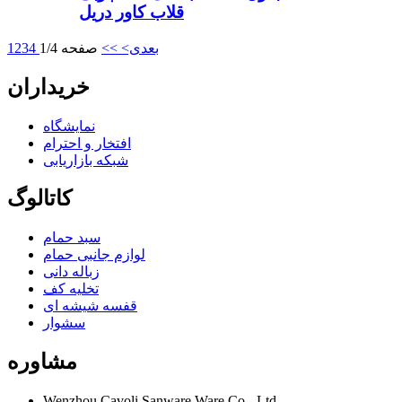
قلاب کاور دریل
بعدی>
>>
صفحه 1/4
4
3
2
1
خریداران
نمایشگاه
افتخار و احترام
شبکه بازاریابی
کاتالوگ
سبد حمام
لوازم جانبی حمام
زباله دانی
تخلیه کف
قفسه شیشه ای
سشوار
مشاوره
Wenzhou Cavoli Sanware Ware Co.، Ltd