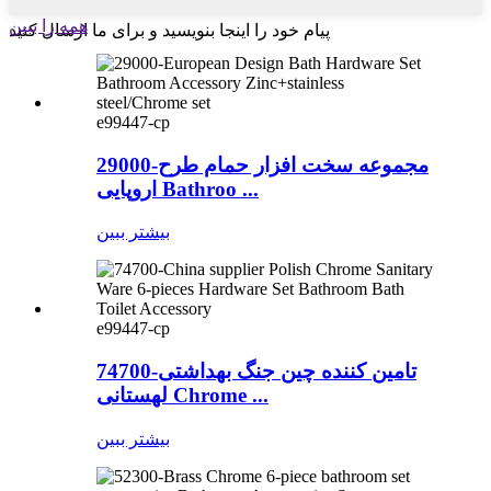
همه را ببین
پیام خود را اینجا بنویسید و برای ما ارسال کنید
e99447-cp
29000-مجموعه سخت افزار حمام طرح
اروپایی Bathroo ...
بیشتر ببین
e99447-cp
74700-تامین کننده چین جنگ بهداشتی
لهستانی Chrome ...
بیشتر ببین