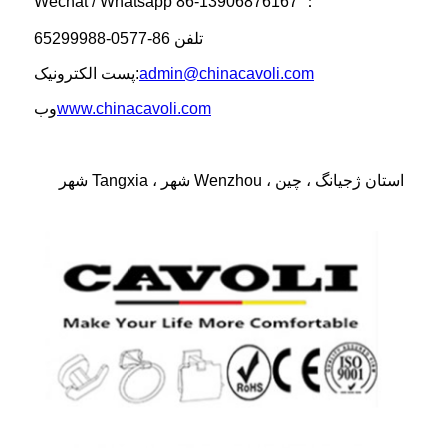
Wechat / Whatsapp 86-13906876167 ：
تلفن 86-0577-65299988
admin@chinacavoli.com
پست الکترونیک:
www.chinacavoli.com
وب
شهر Tangxia ، شهر Wenzhou ، استان ژجیانگ ، چین