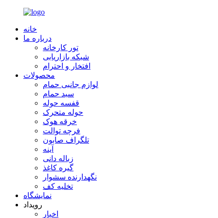
خانه
درباره ما
تور کارخانه
شبکه بازاریابی
افتخار و احترام
محصولات
لوازم جانبی حمام
سبد حمام
قفسه حوله
حوله متحرک
خرقه هوک
فرچه توالت
تلگراف صابون
آینه
زباله دانی
گیره کاغذ
نگهدارنده سشوار
تخلیه کف
نمایشگاه
رویداد
اخبار