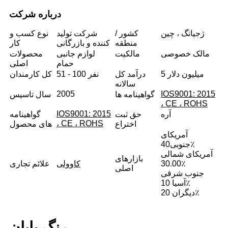
درباره شرکت
ژجیانگ ، چین
کشور /
شرکت تولید
نوع کسب و
منطقه
کننده و بازرگانی
کار
مالک خصوصی
مالکیت
لوازم جانبی
محصولات
حمام
اصلی
5 میلیون دلار
درآمد کل
51 - 100 نفر
کل کارمندان
سالانه
2005
IOS9001: 2015
گواهینامه ها
سال تاسیس
، CE ، ROHS
IOS9001: 2015
آره
حق ثبت
گواهینامه
، CE ، ROHS
اختراع
های محصول
آمریکای
40٪
جنوبی
آمریکای شمالی
بازارهای
30.00٪
کاوولی
علائم تجاری
اصلی
جنوب شرقی
آسیا 10٪
دیگران 20٪
رنگ پایان