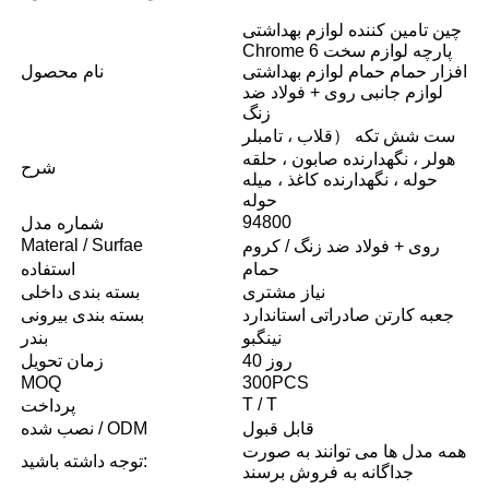
چین تامین کننده لوازم بهداشتی
Chrome 6 پارچه لوازم سخت
افزار حمام حمام لوازم بهداشتی
نام محصول
لوازم جانبی روی + فولاد ضد
زنگ
ست شش تکه （قلاب ، تامبلر
هولر ، نگهدارنده صابون ، حلقه
شرح
حوله ، نگهدارنده کاغذ ، میله
حوله
94800
شماره مدل
Materal / Surfae
روی + فولاد ضد زنگ / کروم
حمام
استفاده
نیاز مشتری
بسته بندی داخلی
جعبه کارتن صادراتی استاندارد
بسته بندی بیرونی
نینگبو
بندر
40 روز
زمان تحویل
MOQ
300PCS
T / T
پرداخت
قابل قبول
نصب شده / ODM
همه مدل ها می توانند به صورت
توجه داشته باشید:
جداگانه به فروش برسند