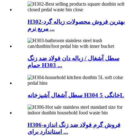
H302-بهترین فروش محصولات زباله گرد
مربع نرم ...
سطل آشغال / زباله دان فولاد ضد زنگ
حمام H303 ...
سطل آشغال آشپزخانه H304 خانگی 5L
H306-فروش گرم فولاد ضد زنگ اندازه
استاندارد برای ...