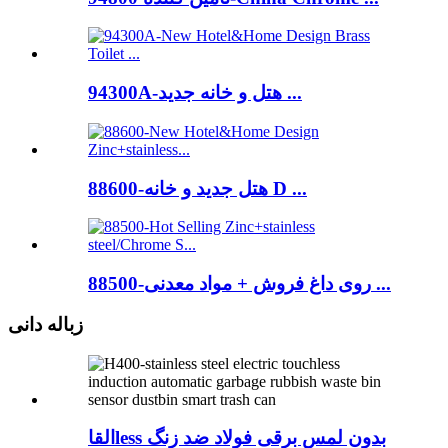
94300A-هتل و خانه جدید ...
88600-هتل جدید و خانه D ...
88500-روی داغ فروش + مواد معدنی ...
زباله دانی
القاless بدون لمس برقی فولاد ضد زنگ