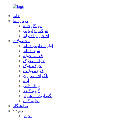
خانه
درباره ما
تور کارخانه
شبکه بازاریابی
افتخار و احترام
محصولات
لوازم جانبی حمام
سبد حمام
قفسه حوله
حوله متحرک
خرقه هوک
فرچه توالت
تلگراف صابون
آینه
زباله دانی
گیره کاغذ
نگهدارنده سشوار
تخلیه کف
نمایشگاه
رویداد
اخبار