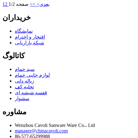
بعدی>
>>
صفحه 1/2
2
1
خریداران
نمایشگاه
افتخار و احترام
شبکه بازاریابی
کاتالوگ
سبد حمام
لوازم جانبی حمام
زباله دانی
تخلیه کف
قفسه شیشه ای
سشوار
مشاوره
Wenzhou Cavoli Sanware Ware Co.، Ltd
manager@chinacavoli.com
86-577-65299988