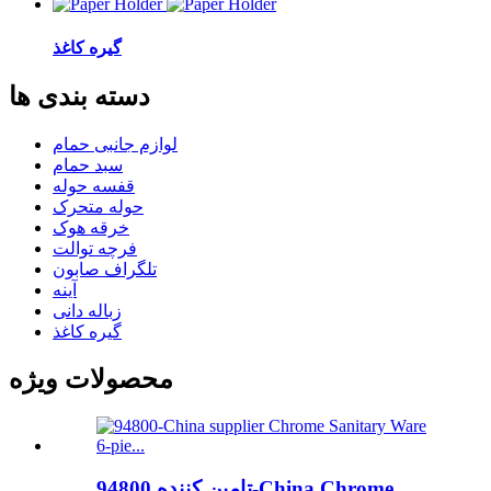
گیره کاغذ
دسته بندی ها
لوازم جانبی حمام
سبد حمام
قفسه حوله
حوله متحرک
خرقه هوک
فرچه توالت
تلگراف صابون
آینه
زباله دانی
گیره کاغذ
محصولات ویژه
تامین کننده 94800-China Chrome ...