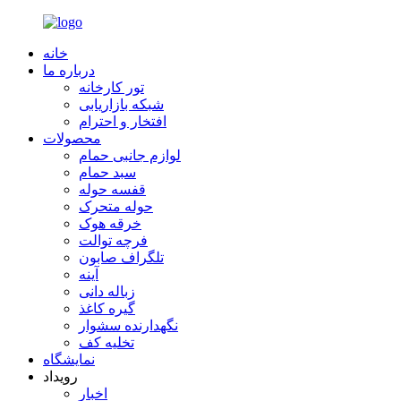
خانه
درباره ما
تور کارخانه
شبکه بازاریابی
افتخار و احترام
محصولات
لوازم جانبی حمام
سبد حمام
قفسه حوله
حوله متحرک
خرقه هوک
فرچه توالت
تلگراف صابون
آینه
زباله دانی
گیره کاغذ
نگهدارنده سشوار
تخلیه کف
نمایشگاه
رویداد
اخبار