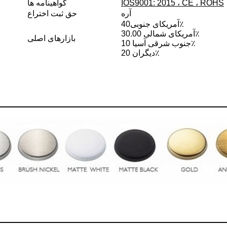
IOS9001: 2015 ، CE ، ROHS
گواهینامه ها
آره
حق ثبت اختراع
40٪
آمریکای جنوبی
آمریکای شمالی 30.00٪
بازارهای اصلی
جنوب شرقی آسیا 10٪
دیگران 20٪