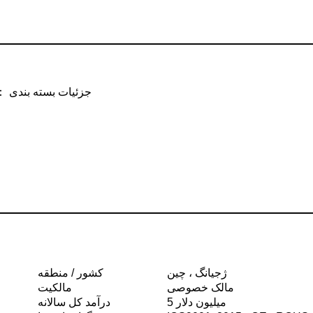
جزئیات بسته بندی ： 1. کیف پشم مروارید 2. جعبه قهوه ای 3. جعبه قهوه ای ب
ژجیانگ ، چین
کشور / منطقه
مالک خصوصی
مالکیت
5 میلیون دلار
درآمد کل سالانه