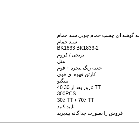
قفسه گوشه ای چسب حمام چوبی سبد حمام
سبد حمام
BK1833 BK1833-2
برنجی / کروم
هتل
جعبه رنگ پنجره + فوم
کارتن قهوه ای قوی
نینگبو
40 روز بعد از 30٪ TT
300PCS
30٪ TT + 70٪ TT
تایید کنید
فروش را بصورت جداگانه بپذیرید